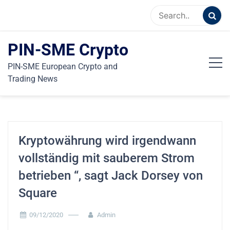
Skip
to
content
PIN-SME Crypto
PIN-SME European Crypto and
Trading News
Kryptowährung wird irgendwann
vollständig mit sauberem Strom
betrieben “, sagt Jack Dorsey von
Square
09/12/2020
Admin